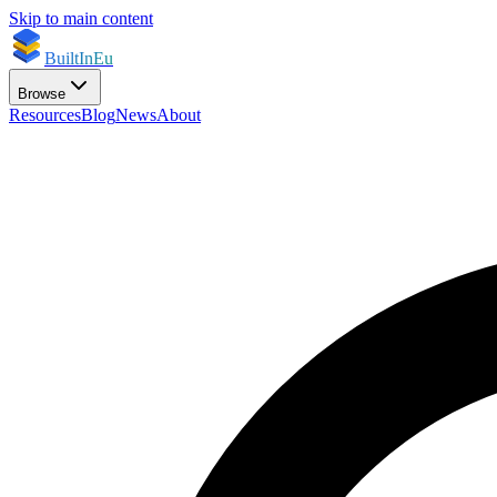
Skip to main content
BuiltInEu
Browse
Resources
Blog
News
About