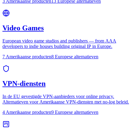
3 Amerikaanse producten
13 Europese alternatieven
Video Games
European video game studios and publishers — from AAA
developers to indie houses building original IP in Europe.
7 Amerikaanse producten
8 Europese alternatieven
VPN-diensten
In de EU gevestigde VPN-aanbieders voor online privacy.
Alternatieven voor Amerikaanse VPN-diensten met no-log beleid.
4 Amerikaanse producten
9 Europese alternatieven