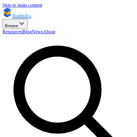
Skip to main content
BuiltInEu
Browse
Resources
Blog
News
About