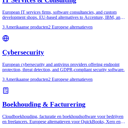
European IT services firms, software consultancies, and custom
development shops. EU-based alternatives to Accenture, IBM, and
Cognizant.
3 Amerikaanse producten
2 Europese alternatieven
Cybersecurity
European cybersecurity and antivirus providers offering endpoint
protection, threat detection, and GDPR-compliant security software.
3 Amerikaanse producten
2 Europese alternatieven
Boekhouding & Facturering
Cloudboekhouding, facturatie en boekhoudsoftware voor bedrijven
en freelancers. Europese alternatieven voor QuickBooks, Xero en
FreshBooks.