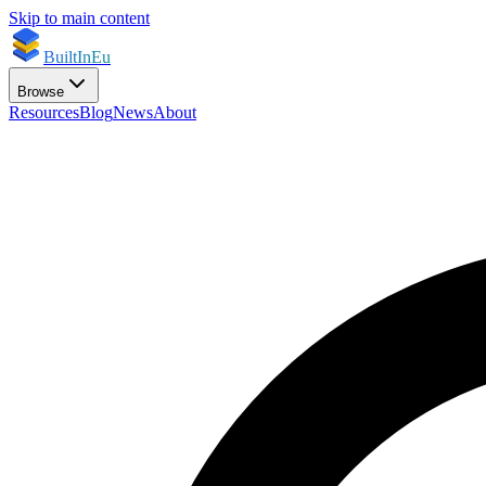
Skip to main content
BuiltInEu
Browse
Resources
Blog
News
About